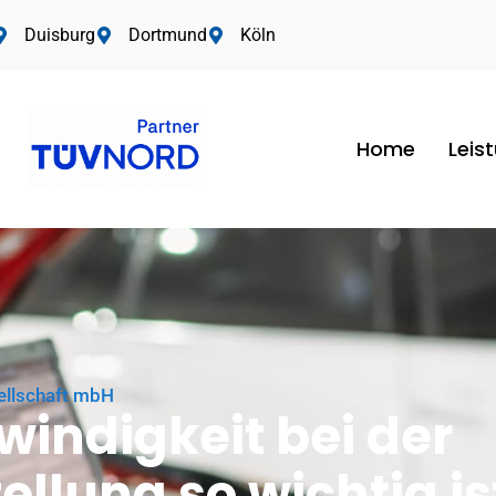
Duisburg
Dortmund
Köln
Home
Leis
ellschaft mbH
ndigkeit bei der
llung so wichtig is