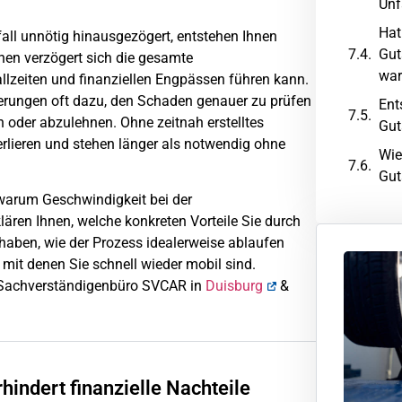
Unf
Hat
all unnötig hinausgezögert, entstehen Ihnen
Gut
nen verzögert sich die gesamte
war
lzeiten und finanziellen Engpässen führen kann.
rungen oft dazu, den Schaden genauer zu prüfen
Ent
 oder abzulehnen. Ohne zeitnah erstelltes
Gut
verlieren und stehen länger als notwendig ohne
Wie
Gut
t, warum Geschwindigkeit bei der
lären Ihnen, welche konkreten Vorteile Sie durch
 haben, wie der Prozess idealerweise ablaufen
, mit denen Sie schnell wieder mobil sind.
z-Sachverständigenbüro SVCAR in
Duisburg
&
indert finanzielle Nachteile