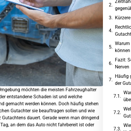
Zeitnah
gegenüb
Kürzere
Rechtli
Gutach
Warum l
können
Fazit: 
Nerven
Häufig 
der Gut
mgebung möchten die meisten Fahrzeughalter
War
h der entstandene Schaden ist und welche
übe
end gemacht werden können. Doch häufig stehen
Wel
lchen Gutachter sie beauftragen sollen und wie
Gut
Kfz Gutachtens dauert. Gerade wenn man dringend
Tag, an dem das Auto nicht fahrbereit ist oder
Wie