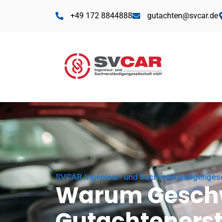
+49 172 8844888
gutachten@svcar.de
SVCAR Ingenieur- und Sachverständigenges
Warum Geschwi
Gutachtenerste