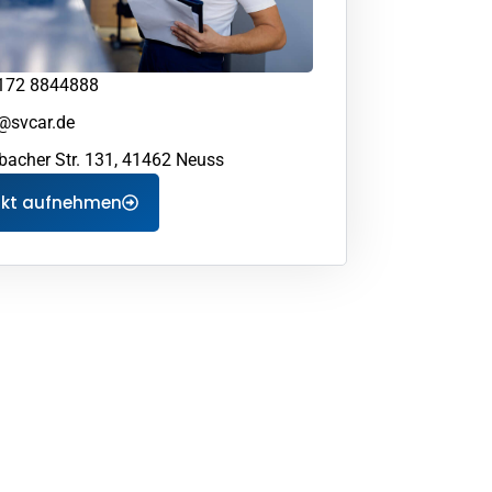
172 8844888
@svcar.de
bacher Str. 131, 41462 Neuss
akt aufnehmen