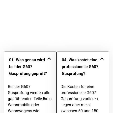
Gasprüfungen (Wohnmobile)
Die G607 Gasprüfung sorgt dafür, dass die
Flüssiggasanlage Ihres Wohnmobils oder Wohnwagens
sicher und zuverlässig funktioniert. Da rund um das Thema
Gasprüfung viele Fragen bestehen, haben wir hier die
wichtigsten Antworten für Sie zusammengestellt. Nutzen
Sie dieses Wissen, um bestens vorbereitet und sicher
unterwegs zu sein.
01. Was genau wird
04. Was kostet eine
bei der G607
professionelle G607
Gasprüfung geprüft?
Gasprüfung?
Bei der G607
Die Kosten für eine
Gasprüfung werden alle
professionelle G607
gasführenden Teile Ihres
Gasprüfung variieren,
Wohnmobils oder
liegen aber meist
Wohnwagens wie
zwischen 50 und 150