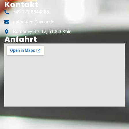
Kontakt
+49 172 8844888
gutachten@svcar.de
Romaney Str. 12, 51063 Köln
Anfahrt