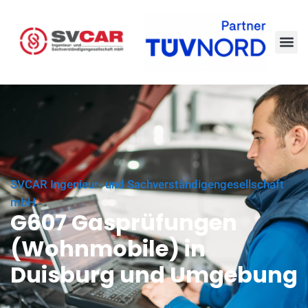
SVCAR Ingenieur- und Sachverständigengesellschaft
mbH
G607 Gasprüfungen
(Wohnmobile) in
Duisburg und Umgebung