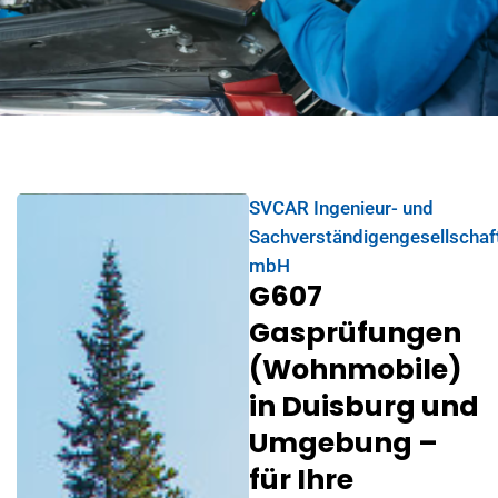
SVCAR Ingenieur- und
Sachverständigengesellschaf
mbH
G607
Gasprüfungen
(Wohnmobile)
in Duisburg und
Umgebung –
für Ihre