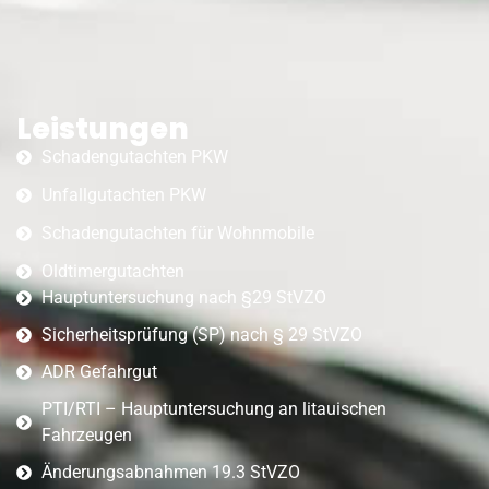
Leistungen
Schadengutachten PKW
Unfallgutachten PKW
Schadengutachten für Wohnmobile
Oldtimergutachten
Hauptuntersuchung nach §29 StVZO
Sicherheitsprüfung (SP) nach § 29 StVZO
ADR Gefahrgut
PTI/RTI – Hauptuntersuchung an litauischen
Fahrzeugen
Änderungsabnahmen 19.3 StVZO