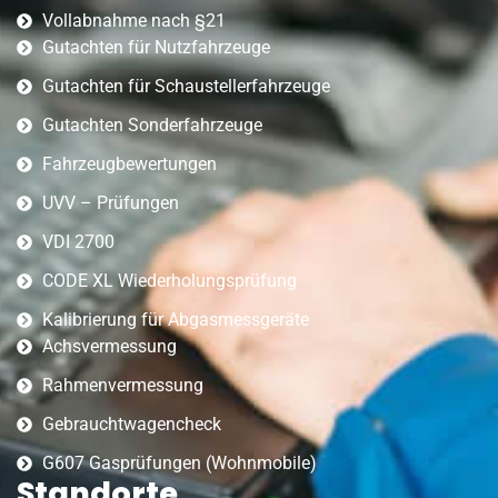
Vollabnahme nach §21
Gutachten für Nutzfahrzeuge
Gutachten für Schaustellerfahrzeuge
Gutachten Sonderfahrzeuge
Fahrzeugbewertungen
UVV – Prüfungen
VDI 2700
CODE XL Wiederholungsprüfung
Kalibrierung für Abgasmessgeräte
Achsvermessung
Rahmenvermessung
Gebrauchtwagencheck
G607 Gasprüfungen (Wohnmobile)
Standorte