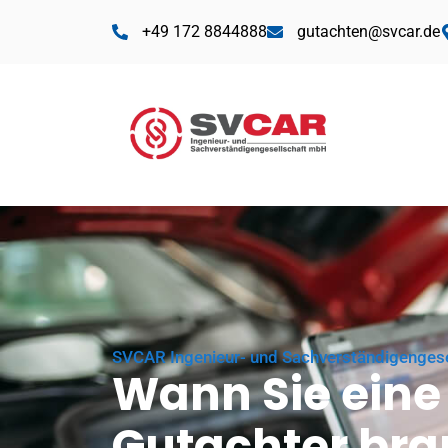
+49 172 8844888
gutachten@svcar.de
SVCAR Ingenieur- und Sachverständigenges
Wann Sie eine
Gutachter br