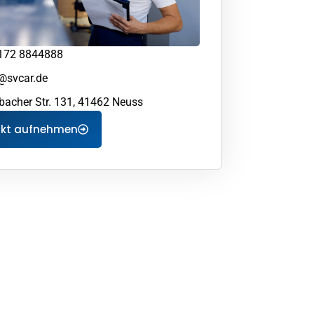
172 8844888
@svcar.de
bacher Str. 131, 41462 Neuss
akt aufnehmen