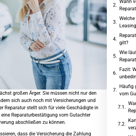
Wann ve
Reparat
Welche 
Leasin
Reparat
gilt?
Wie läuf
Reparat
Fazit: 
unbedin
Häufig 
unächst großen Ärger. Sie müssen nicht nur den
vom Gu
dern sich auch noch mit Versicherungen und
Wan
Reparatur stellt sich für viele Geschädigte in
Rep
e eine Reparaturbestätigung vom Gutachter
Kan
cherung abschließen zu können.
ver
ssieren, dass die Versicherung die Zahlung