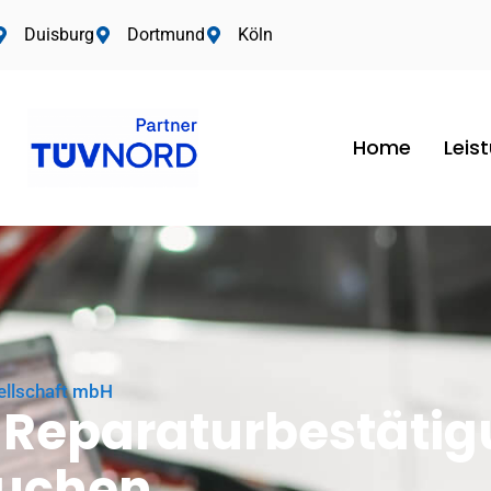
Duisburg
Dortmund
Köln
Home
Leis
ellschaft mbH
 Reparaturbestäti
auchen