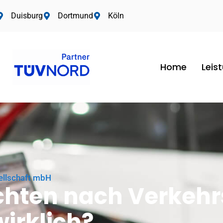
Duisburg
Dortmund
Köln
Home
Leis
ellschaft mbH
hten nach Verkehrs
wirklich?