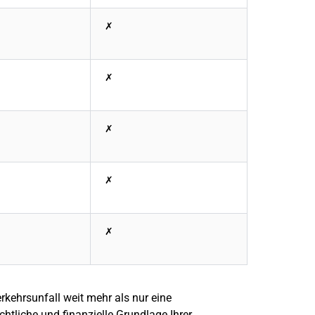
✗
✗
✗
✗
✗
rkehrsunfall weit mehr als nur eine
rechtliche und finanzielle Grundlage Ihrer