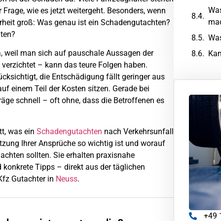
Was
r Frage, wie es jetzt weitergeht. Besonders, wenn
mac
herheit groß: Was genau ist ein Schadengutachten?
hten?
Was
a, weil man sich auf pauschale Aussagen der
Kan
 verzichtet – kann das teure Folgen haben.
ksichtigt, die Entschädigung fällt geringer aus
uf einem Teil der Kosten sitzen. Gerade bei
ge schnell – oft ohne, dass die Betroffenen es
itt, was ein
Schadengutachten
nach Verkehrsunfall
etzung Ihrer Ansprüche so wichtig ist und worauf
achten sollten. Sie erhalten praxisnahe
konkrete Tipps – direkt aus der täglichen
fz Gutachter in
Neuss
.
+49 