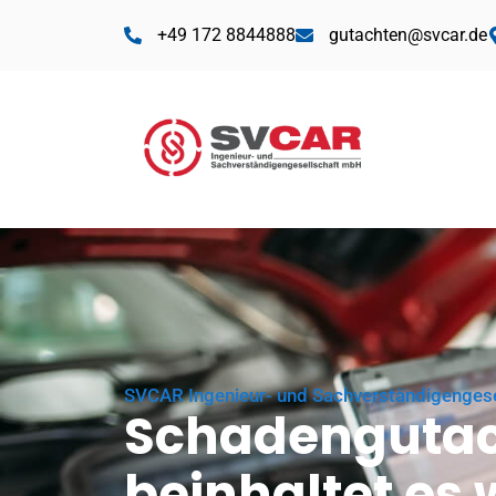
+49 172 8844888
gutachten@svcar.de
SVCAR Ingenieur- und Sachverständigenges
Schadengutac
beinhaltet es 