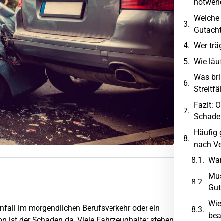
notwen
Welche 
Gutach
Wer trä
Wie läu
Was bri
Streitfä
Fazit: 
Schade
Häufig 
nach Ve
Wan
Mus
Gut
Wie
nfall im morgendlichen Berufsverkehr oder ein
bea
on ist der Schaden da. Viele Fahrzeughalter stehen