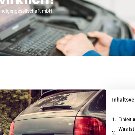
ändigengesellschaft mbH
Inhaltsve
Einleit
Was ist