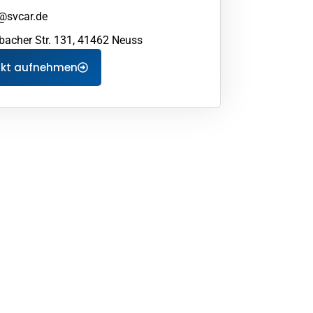
@svcar.de
bacher Str. 131, 41462 Neuss
akt aufnehmen