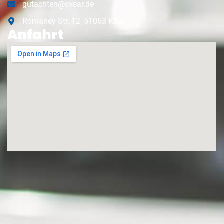
gutachten@svcar.de
Romaney Str. 12, 51063 Köln
Anfahrt