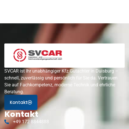
SVCAR ist Ihr unabhängiger Kfz Gutachter in Duisburg –
schnell, zuverlässig und persönlich für Sie da. Vertrauen
Sie auf Fachkompetenz, moderne Technik und ehrliche
Beratung.
Kontakt
Kontakt
+49 172 8844888