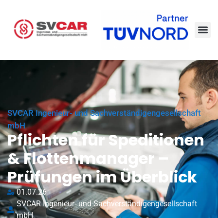
SVCAR Ingenieur- und Sachverständigengesellschaft
mbH
Pflichten für Speditionen
& Flottenmanager –
Prüfungen im Überblick
01.07.26
SVCAR Ingenieur- und Sachverständigengesellschaft
mbH