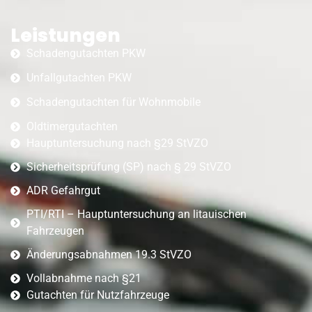
Leistungen
Schadengutachten PKW
Unfallgutachten PKW
Schadengutachten für Wohnmobile
Oldtimergutachten
Hauptuntersuchung nach §29 StVZO
Sicherheitsprüfung (SP) nach § 29 StVZO
ADR Gefahrgut
PTI/RTI – Hauptuntersuchung an litauischen
Fahrzeugen
Änderungsabnahmen 19.3 StVZO
Vollabnahme nach §21
Gutachten für Nutzfahrzeuge