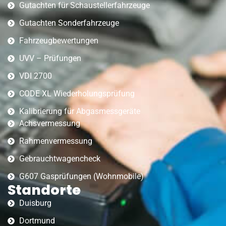
Gutachten für Schaustellerfahrzeuge
Gutachten Sonderfahrzeuge
Fahrzeugbewertungen
UVV – Prüfungen
VDI 2700
CODE XL Wiederholungsprüfung
Kalibrierung für Abgasmessgeräte
Achsvermessung
Rahmenvermessung
Gebrauchtwagencheck
G607 Gasprüfungen (Wohnmobile)
Standorte
Duisburg
Dortmund